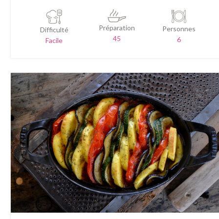
Préparation
Personnes
Difficulté
45
6
Facile