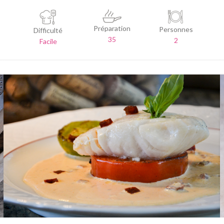
Préparation
Personnes
Difficulté
35
2
Facile