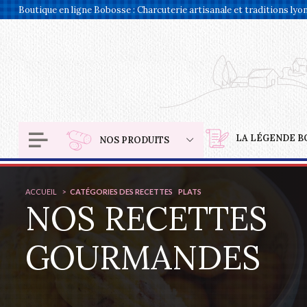
Panneau de gestion des cookies
Boutique en ligne Bobosse : Charcuterie artisanale et traditions lyo
LA LÉGENDE B
NOS PRODUITS
ACCUEIL
CATÉGORIES DES RECETTES
PLATS
NOS RECETTES
GOURMANDES