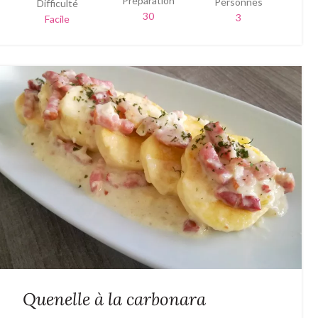
Préparation
Personnes
Difficulté
30
3
Facile
Quenelle à la carbonara