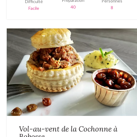
Préparation
Personnes
Difficulté
40
8
Facile
Vol-au-vent de la Cochonne à
Bobosse