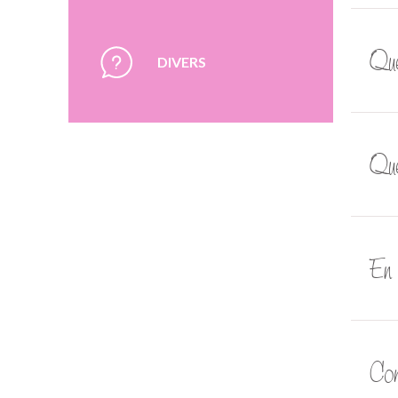
Que
DIVERS
Quel
En 
Com