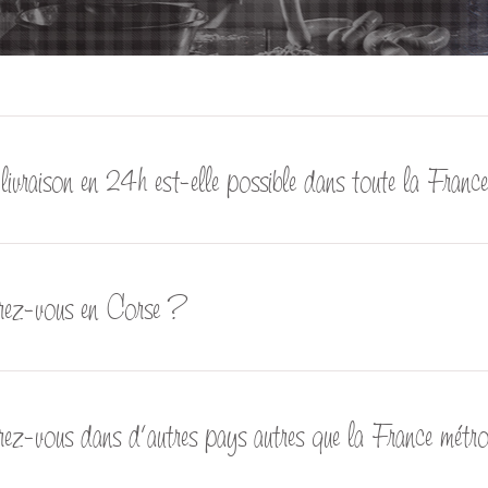
livraison en 24h est-elle possible dans toute la Fran
rez-vous en Corse ?
rez-vous dans d’autres pays autres que la France métr