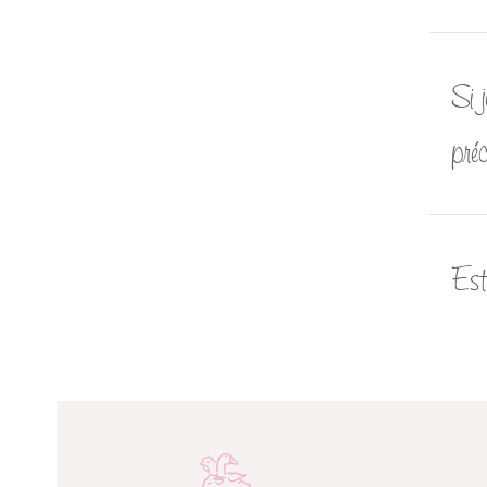
Si j
pré
Est-