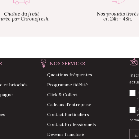
Chaîne du froid
Nos produits livrés
surée par Chronofresh.
en 24h - 48h.
S
NOS SERVICES
Questions fréquentes
Insc
actu
re et briochés
Programme fidélité
J
mpagne
Click & Collect
D
Cadeaux d’entreprise
J
ces
Contact Particuliers
commu
Contact Professionnels
Devenir franchisé