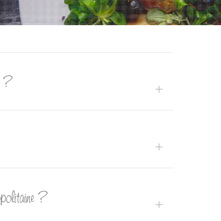
ce ?
opolitaine ?