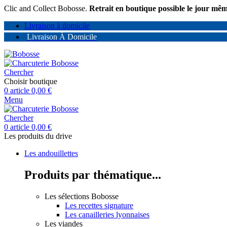
Panneau de gestion des cookies
Clic and Collect Bobosse.
Retrait en boutique possible le jour mê
Livraison à domicile
Livraison À Domicile
Chercher
Choisir boutique
0
article
0,00
€
Menu
Chercher
0
article
0,00
€
Les produits du drive
Les andouillettes
Produits par thématique...
Les sélections Bobosse
Les recettes signature
Les canailleries lyonnaises
Les viandes