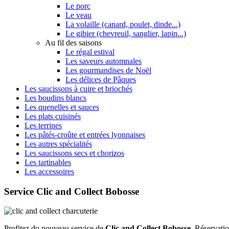
Le porc
Le veau
La volaille (canard, poulet, dinde...)
Le gibier (chevreuil, sanglier, lapin...)
Au fil des saisons
Le régal estival
Les saveurs automnales
Les gourmandises de Noël
Les délices de Pâques
Les saucissons à cuire et briochés
Les boudins blancs
Les quenelles et sauces
Les plats cuisinés
Les terrines
Les pâtés-croûte et entrées lyonnaises
Les autres spécialités
Les saucissons secs et chorizos
Les tartinables
Les accessoires
Service Clic and Collect Bobosse
Profitez du nouveau service de
Clic and Collect Bobosse
. Réservatio