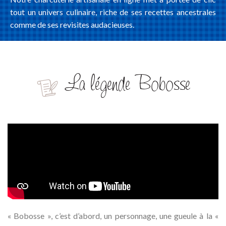
tout un univers culinaire, riche de ses recettes ancestrales
comme de ses revisites audacieuses.
La légende Bobosse
« Bobosse », c’est d’abord, un personnage, une gueule à la «