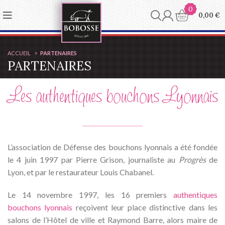
Panneau de gestion des cookies
0
0,00
€
ACCUEIL
PARTENAIRES
PARTENAIRES
Les authentiques bouchons Lyonnais
L’association de Défense des bouchons lyonnais a été fondée
le 4 juin 1997 par Pierre Grison, journaliste au
Progrès
de
Lyon, et par le restaurateur Louis Chabanel.
Le 14 novembre 1997, les 16 premiers
authentiques
bouchons lyonnais
reçoivent leur place distinctive dans les
salons de l’Hôtel de ville et Raymond Barre, alors maire de