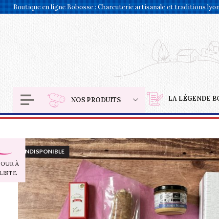
Panneau de gestion des cookies
Boutique en ligne Bobosse : Charcuterie artisanale et traditions lyo
LA LÉGENDE B
NOS PRODUITS
INDISPONIBLE
OUR À
LISTE