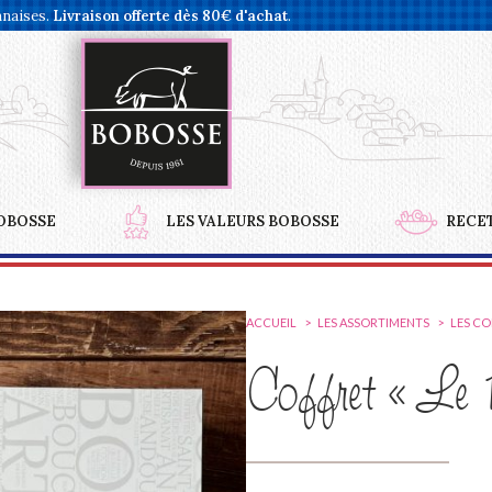
nnaises.
Livraison offerte dès 80€ d'achat
.
OBOSSE
LES VALEURS BOBOSSE
RECE
ACCUEIL
LES ASSORTIMENTS
LES C
Coffret « Le