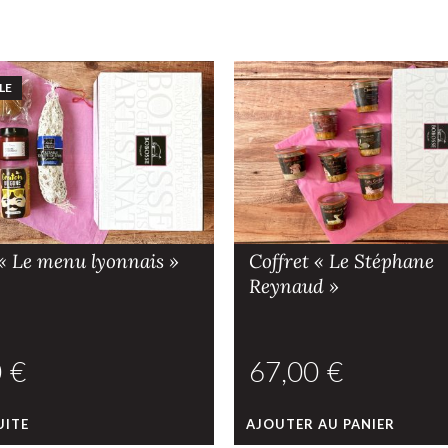
LE
 « Le menu lyonnais »
Coffret « Le Stéphane
Reynaud »
€
€
UITE
AJOUTER AU PANIER