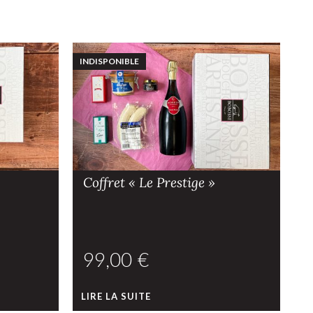
INDISPONIBLE
IN
Coffret « Le Prestige »
C
€
LIRE LA SUITE
L