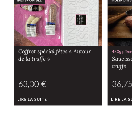
INDISPONIBLE
INDISPONIB
Coffret spécial fêtes « Autour
450g pièc
de la truffe »
Saucisso
truffé
€
LIRE LA SUITE
LIRE LA S