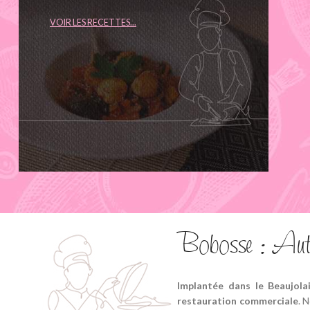
VOIR LES RECETTES...
Bobosse : Authe
Implantée dans le Beaujolai
restauration commerciale
. 