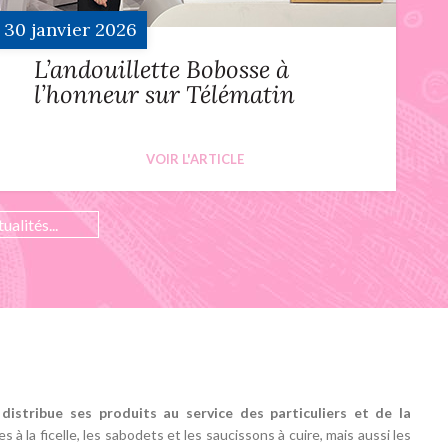
30
janvier
2026
L’andouillette Bobosse à
l’honneur sur Télématin
VOIR L'ARTICLE
ualités...
distribue ses produits au service des particuliers et de la
à la ficelle, les sabodets et les saucissons à cuire, mais aussi les