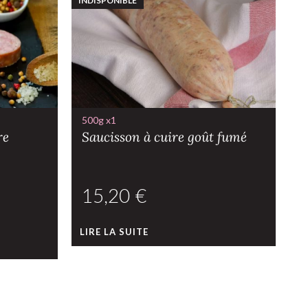
INDISPONIBLE
IN
C
500g x1
re
Saucisson à cuire goût fumé
€
LIRE LA SUITE
L