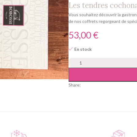
Les tendres cochonai
Vous souhaitez découvrir la gastron
de nos coffrets regorgeant de spéci
€
En stock
Alternative:
Share: