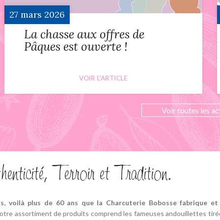
27
mars
2026
La chasse aux offres de
Pâques est ouverte !
VOIR L'ARTICLE
Voir toutes les act
nticité, Terroir et Tradition.
s, voilà plus de 60 ans que la Charcuterie Bobosse fabrique et 
Notre assortiment de produits comprend les fameuses andouillettes tirées 