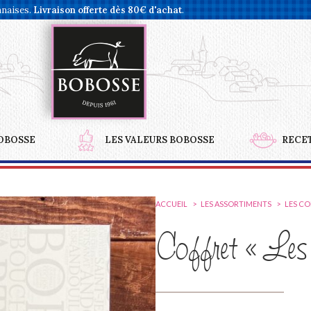
nnaises.
Livraison offerte dès 80€ d'achat
.
OBOSSE
LES VALEURS BOBOSSE
RECE
ACCUEIL
LES ASSORTIMENTS
LES C
Coffret « Les 