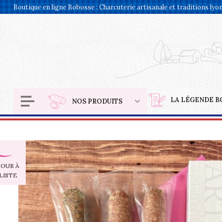
Panneau de gestion des cookies
Boutique en ligne Bobosse : Charcuterie artisanale et traditions lyo
LA LÉGENDE B
NOS PRODUITS
OUR À
LISTE