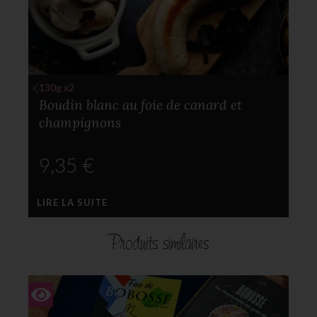
130g x2
Boudin blanc au foie de canard et
champignons
€
LIRE LA SUITE
L
Produits similaires