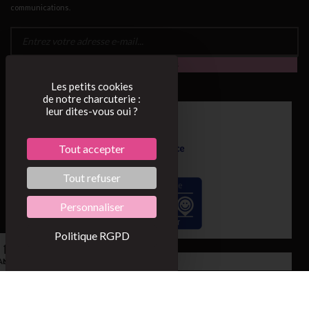
communications.
Les petits cookies
de notre charcuterie :
leur dites-vous oui ?
Tout accepter
Tout refuser
Personnaliser
Politique RGPD
0
Accueil
Mon compte
Mon panier
©2022
Conditions générales de vente
Mentions légales
BOBOSSE