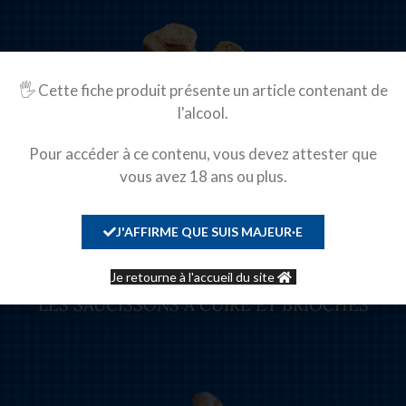
🖐️ Cette fiche produit présente un article contenant de
l'alcool.
LES ANDOUILLETTES
Pour accéder à ce contenu, vous devez attester que
vous avez 18 ans ou plus.
J'AFFIRME QUE SUIS MAJEUR·E
Je retourne à l'accueil du site
LES SAUCISSONS À CUIRE ET BRIOCHÉS