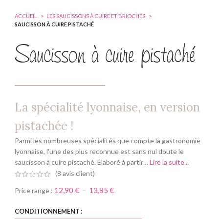
ACCUEIL
LES SAUCISSONS À CUIRE ET BRIOCHÉS
SAUCISSON À CUIRE PISTACHÉ
Saucisson à cuire pistaché
La spécialité lyonnaise, en version
pistachée !
Parmi les nombreuses spécialités que compte la gastronomie
lyonnaise, l'une des plus reconnue est sans nul doute le
saucisson à cuire pistaché. Élaboré à partir…
Lire la suite...
(
8
avis client)
12,90
€
13,85
€
Price range :
–
Alternative:
CONDITIONNEMENT