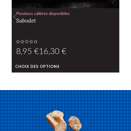
Plusieurs calibres disponibles
Sabodet
€
€
L
CHOIX DES OPTIONS