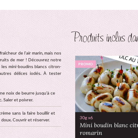
Produits inclus dan
raîcheur de l’air marin, mais nos
fruits de mer ! Découvrez notre
PROMO
 les mini-boudins blancs citron-
autres délices iodés. À tester
une noix de beurre jusqu’à ce
 Saler et poivrer.
rème sans la faire bouillir et
30g x6
u doux. Couvrir et réserver.
Mini boudin blanc cit
romarin