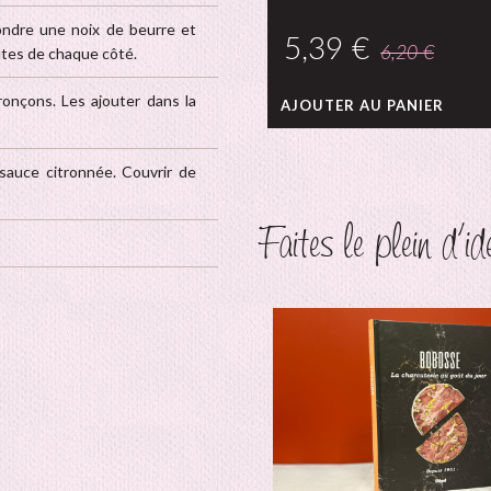
ondre une noix de beurre et
5,39
€
utes de chaque côté.
6,20
€
ronçons. Les ajouter dans la
AJOUTER AU PANIER
sauce citronnée. Couvrir de
Faites le plein d'i