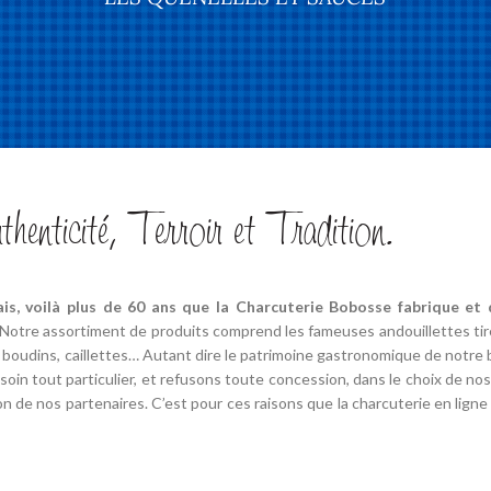
nticité, Terroir et Tradition.
is, voilà plus de 60 ans que la Charcuterie Bobosse fabrique et d
 Notre assortiment de produits comprend les fameuses andouillettes tirées
, boudins, caillettes… Autant dire le patrimoine gastronomique de notre be
oin tout particulier, et refusons toute concession, dans le choix de nos
n de nos partenaires. C’est pour ces raisons que la charcuterie en lig