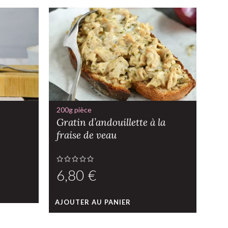
200g pièce
175
Gratin d’andouillette à la
Sa
fraise de veau
€
AJO
AJOUTER AU PANIER