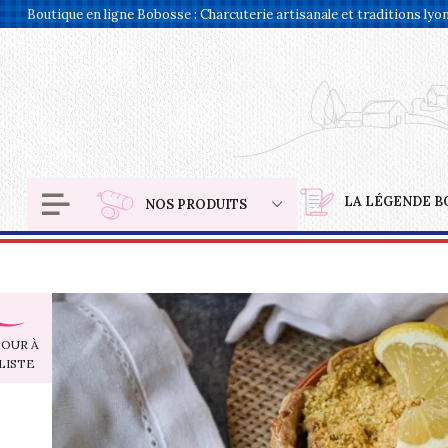
Panneau de gestion des cookies
Boutique en ligne Bobosse : Charcuterie artisanale et traditions lyo
LA LÉGENDE B
NOS PRODUITS
OUR À
LISTE