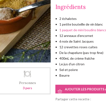
Ingrédients
2 échalotes
1 petite bouteille de vin blanc
1 paquet de mini boudins blancs
12 anneaux d’encornet
6 noix de Saint Jacques
12 crevettes roses cuites
De la chapelure (pas trop fine)
400mL de crème fraîche
Le jus d’un citron
Sel et poivre
Beurre
Personnes
3 pers
AJOUTER LES PRODUITS 
Partager cette recette :