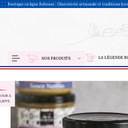
Panneau de gestion des cookies
Boutique en ligne Bobosse : Charcuterie artisanale et traditions lyo
LA LÉGENDE B
NOS PRODUITS
OUR À
LISTE