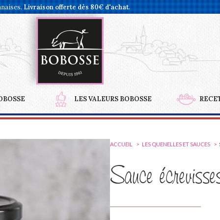
nnaises.
Livraison offerte dès 80€ d'achat
.
OBOSSE
LES VALEURS BOBOSSE
RECE
ACCUEIL
LES QUENELLES ET SAUCES
Sauce écrevisse