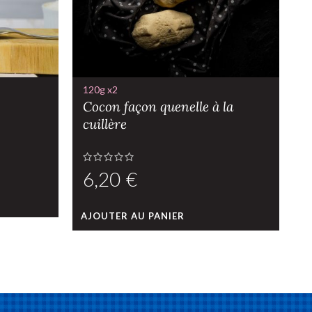
120g x2
1
Cocon façon quenelle à la
S
cuillère
€
AJOUTER AU PANIER
A