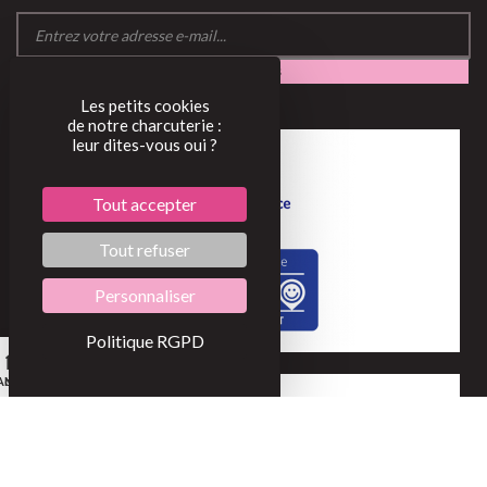
Les petits cookies
de notre charcuterie :
leur dites-vous oui ?
Tout accepter
Tout refuser
Personnaliser
Politique RGPD
0
Accueil
Mon compte
Mon panier
©2022
Conditions générales de vente
Mentions légales
BOBOSSE
Protection des données (RGPD)