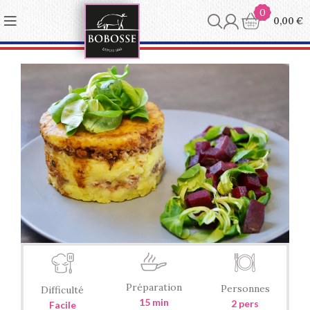
Panneau de gestion des cookies
0
0,00
€
Préparation
Personnes
Difficulté
15 min
2 pers
Facile