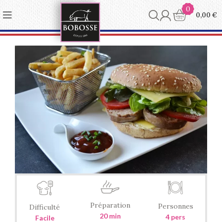
Panneau de gestion des cookies
0
0,00
€
Préparation
Personnes
Difficulté
20 min
4 pers
Facile