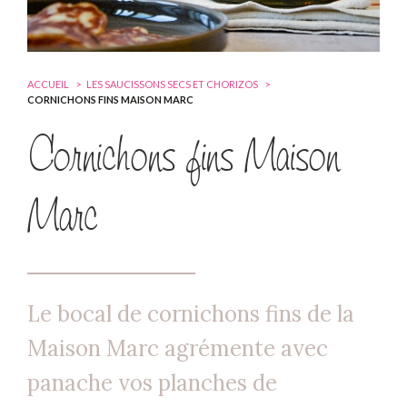
ACCUEIL
LES SAUCISSONS SECS ET CHORIZOS
CORNICHONS FINS MAISON MARC
Cornichons fins Maison
Marc
Le bocal de cornichons fins de la
Maison Marc agrémente avec
panache vos planches de