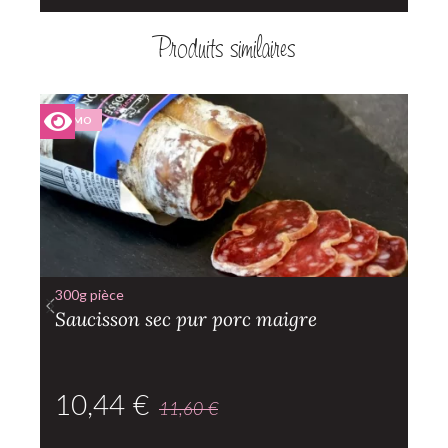
Produits similaires
PROMO
300g pièce
Saucisson sec pur porc maigre
10,44
€
11,60
€