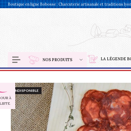
Panneau de gestion des cookies
Boutique en ligne Bobosse : Charcuterie artisanale et traditions lyo
LA LÉGENDE B
NOS PRODUITS
INDISPONIBLE
OUR À
LISTE