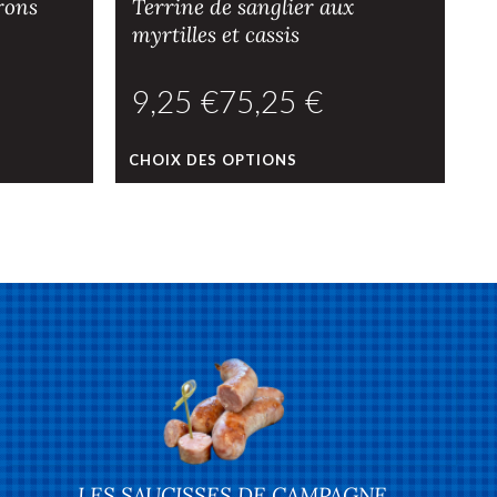
rons
Terrine de sanglier aux
myrtilles et cassis
€
€
CHOIX DES OPTIONS
L
LES SAUCISSES DE CAMPAGNE