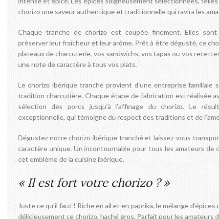
intense et épicé. Les épices soigneusement sélectionnées, telles qu
chorizo une saveur authentique et traditionnelle qui ravira les am
Chaque tranche de chorizo est coupée finement. Elles sont
préserver leur fraîcheur et leur arôme. Prêt à être dégusté, ce ch
plateaux de charcuterie, vos sandwichs, vos tapas ou vos recette
une note de caractère à tous vos plats.
Le chorizo ibérique tranché provient d’une entreprise familiale
tradition charcutière. Chaque étape de fabrication est réalisée av
sélection des porcs jusqu’à l’affinage du chorizo. Le résu
exceptionnelle, qui témoigne du respect des traditions et de l’am
Dégustez notre chorizo ibérique tranché et laissez-vous transpor
caractère unique. Un incontournable pour tous les amateurs de c
cet emblème de la cuisine ibérique.
« Il est fort votre chorizo ? »
Juste ce qu’il faut ! Riche en ail et en paprika, le mélange d’épices
délicieusement ce chorizo, haché gros. Parfait pour les amateurs d