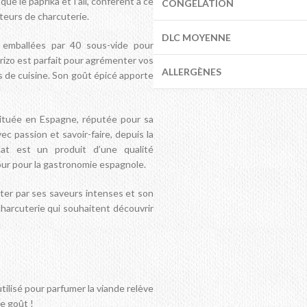
e le paprika et l’ail, confèrent à ce
CONGÉLATION
ateurs de charcuterie.
DLC MOYENNE
 emballées par 40 sous-vide pour
orizo est parfait pour agrémenter vos
ALLERGÈNES
s de cuisine. Son goût épicé apporte
 située en Espagne, réputée pour sa
ec passion et savoir-faire, depuis la
ltat est un produit d’une qualité
our pour la gastronomie espagnole.
ter par ses saveurs intenses et son
harcuterie qui souhaitent découvrir
 utilisé pour parfumer la viande relève
e goût !