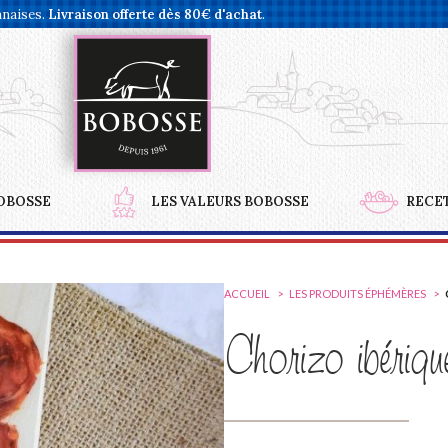
nnaises.
Livraison offerte dès 80€ d'achat
.
OBOSSE
LES VALEURS BOBOSSE
RECE
ACCUEIL
LES PRODUITS ÉPHÉMÈRES
Chorizo ibériqu