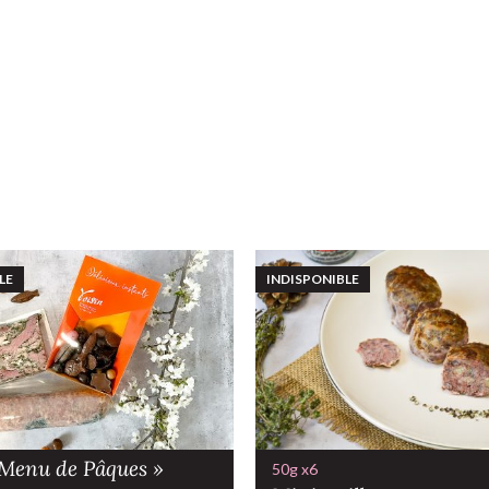
LE
INDISPONIBLE
« Menu de Pâques »
50g x6