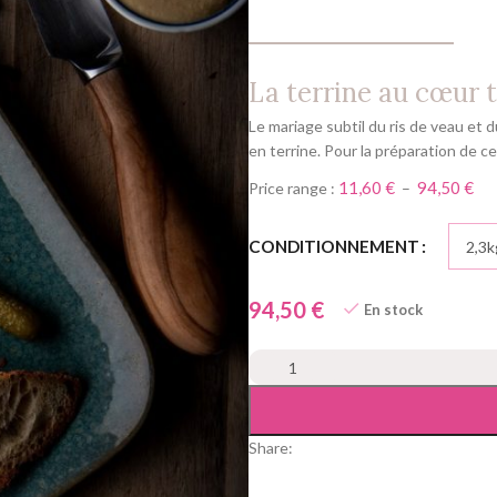
La terrine au cœur t
Le mariage subtil du ris de veau et
en terrine. Pour la préparation de c
11,60
€
94,50
€
Price range :
–
Alternative:
CONDITIONNEMENT
€
En stock
Share: