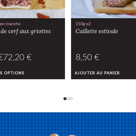
 en tranche
150g x2
de cerf aux griottes
Caillette estivale
€
€
€
ES OPTIONS
AJOUTER AU PANIER