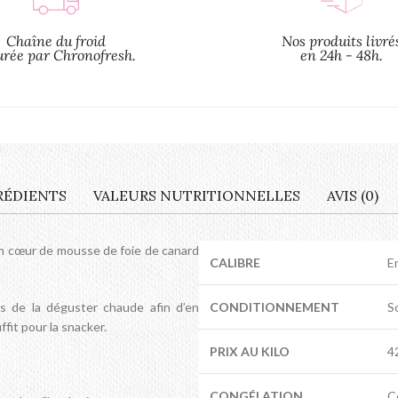
Chaîne du froid
Nos produits livré
urée par Chronofresh.
en 24h - 48h.
RÉDIENTS
VALEURS NUTRITIONNELLES
AVIS (0)
n cœur de mousse de foie de canard
CALIBRE
E
s de la déguster chaude afin d’en
CONDITIONNEMENT
S
ffit pour la snacker.
PRIX AU KILO
4
CONGÉLATION
C