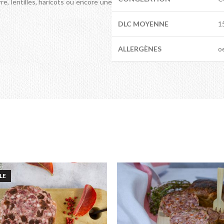
, lentilles, haricots ou encore une
DLC MOYENNE
1
ALLERGÈNES
oe
LE