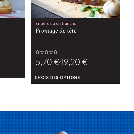
Entière ou en tranche
E
Fromage de tête
T
€
€
CHOIX DES OPTIONS
C