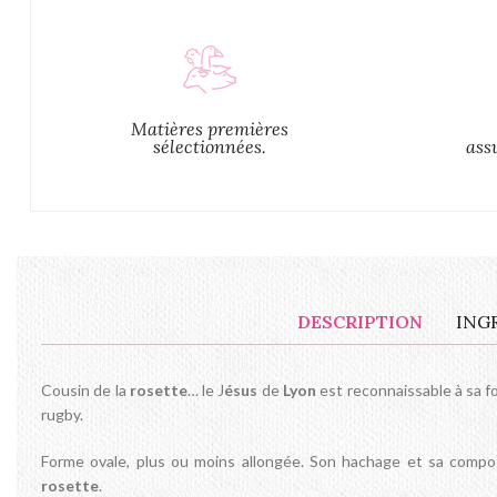
Matières premières
sélectionnées.
ass
DESCRIPTION
ING
Cousin de la
rosette
… le J
ésus
de
Lyon
est reconnaissable à sa fo
rugby.
Forme ovale, plus ou moins allongée. Son hachage et sa composi
rosette
.