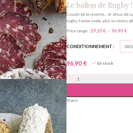
Le ballon de Rugby !
Cousin de la rosette… le Jésus de Ly
rugby. Forme ovale, plus ou moins a
29,10
€
96,90
€
Price range :
–
Alternative:
CONDITIONNEMENT
€
En stock
Share: