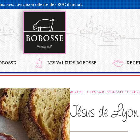
nnaises.
Livraison offerte dès 80€ d'achat
.
OBOSSE
LES VALEURS BOBOSSE
RECE
ACCUEIL
LES SAUCISSONS SECS ET CH
Jésus de Lyon