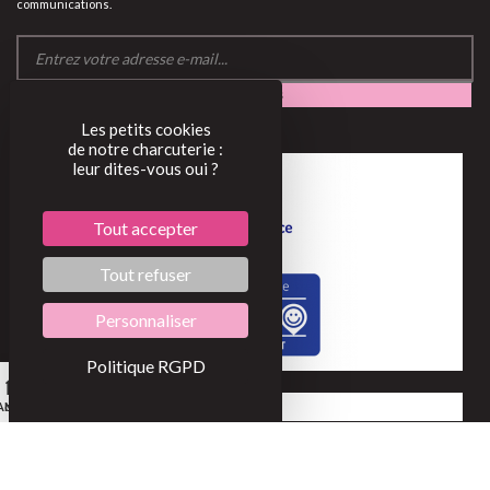
communications.
Les petits cookies
de notre charcuterie :
leur dites-vous oui ?
Tout accepter
Tout refuser
Personnaliser
Politique RGPD
0
Accueil
Mon compte
Mon panier
©2022
Conditions générales de vente
Mentions légales
BOBOSSE