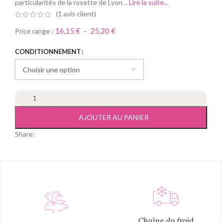
particularités de la rosette de Lyon…
Lire la suite...
(
1
avis client)
16,15
€
25,20
€
Price range :
–
Alternative:
CONDITIONNEMENT
AJOUTER AU PANIER
Share:
Chaîne du froid