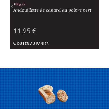
180g x2
Andouillette de canard au poivre vert
€
AJOUTER AU PANIER
L