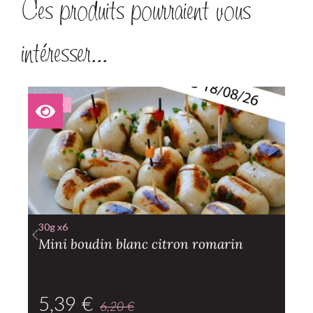
Ces produits pourraient vous
intéresser...
PROMO
30g x6
Mini boudin blanc citron romarin
5,39
€
6,20
€