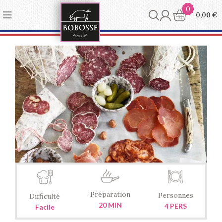
Panneau de gestion des cookies
0
0,00
€
Préparation
Personnes
Difficulté
20 MIN
4 PERS
Facile