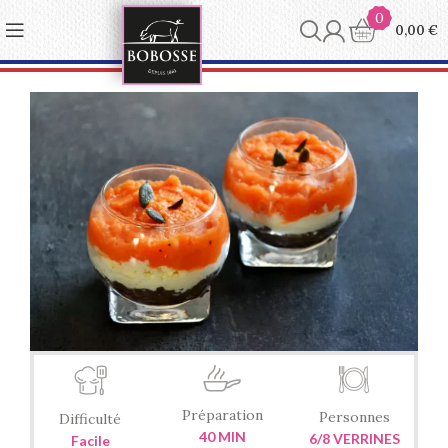
Panneau de gestion des cookies
0
0,00
€
Préparation
Personnes
Difficulté
40 MIN
6/8 VERRINES
Facile