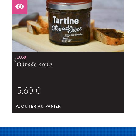
P
105g
Olivade noire
€
AJOUTER AU PANIER