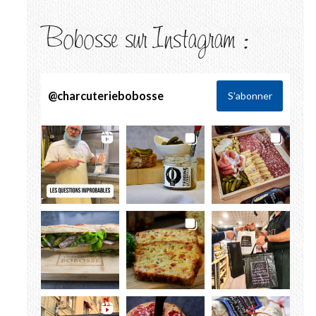
Bobosse sur Instagram :
@
charcuteriebobosse
S'abonner