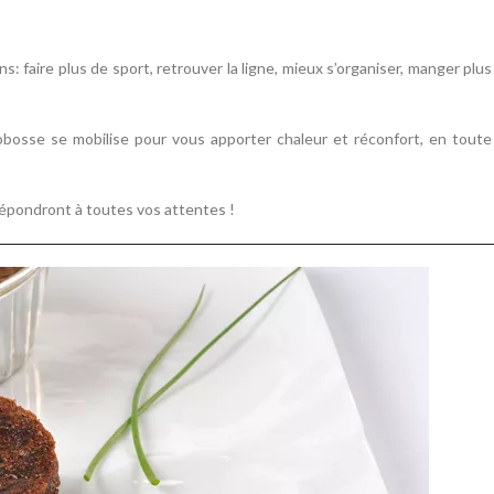
 faire plus de sport, retrouver la ligne, mieux s’organiser, manger plus
obosse se mobilise pour vous apporter chaleur et réconfort, en toute
27
mars
2026
répondront à toutes vos attentes !
La chasse aux offres de Pâques es
ouverte !
La chasse aux offres de Pâques fait son reto
Bobosse ! À l’approche de Pâques la Maison
innove et invite ses clients à participer à.