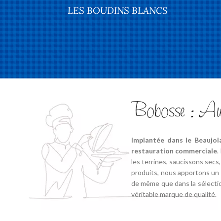
LES BOUDINS BLANCS
Bobosse : Authe
Implantée dans le Beaujola
restauration commerciale
.
les terrines, saucissons secs
produits, nous apportons un s
de même que dans la sélectio
véritable marque de qualité.