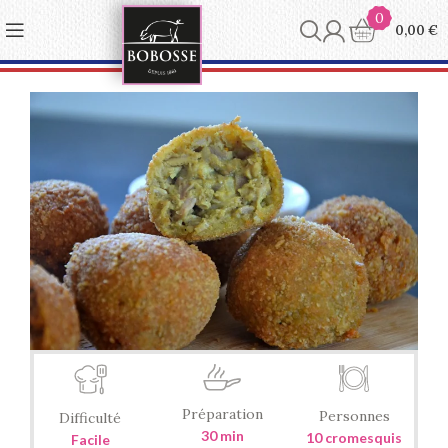
0
0,00
€
Préparation
Personnes
Difficulté
30 min
10 cromesquis
Facile