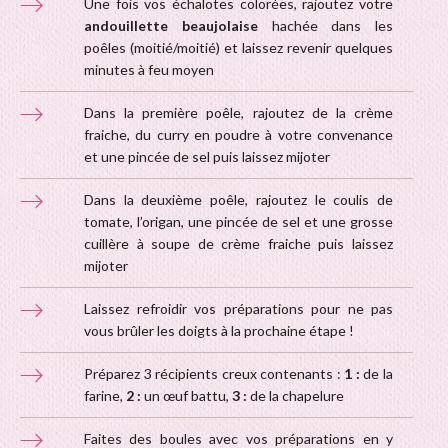
Une fois vos échalotes colorées, rajoutez votre
andouillette beaujolaise
hachée dans les
poêles (moitié/moitié) et laissez revenir quelques
minutes à feu moyen
Dans la première poêle, rajoutez de la crème
fraiche, du curry en poudre à votre convenance
et une pincée de sel puis laissez mijoter
Dans la deuxième poêle, rajoutez le coulis de
tomate, l’origan, une pincée de sel et une grosse
cuillère à soupe de crème fraiche puis laissez
mijoter
Laissez refroidir vos préparations pour ne pas
vous brûler les doigts à la prochaine étape !
Préparez 3 récipients creux contenants :
1 :
de la
farine,
2 :
un œuf battu,
3 :
de la chapelure
Faites des boules avec vos préparations en y