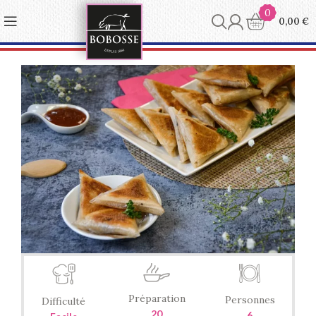
Panneau de gestion des cookies
0
0,00
€
Préparation
Personnes
Difficulté
20
6