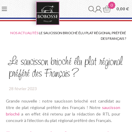
Panneau de gestion des cookies
0
0,00
€
NOS ACTUALITÉS
LE SAUCISSON BRIOCHÉ ÉLU PLAT RÉGIONAL PRÉFÉRÉ
DES FRANÇAIS ?
Le saucisson brioché élu plat régional
préféré des Français ?
28 février 2023
Grande nouvelle : notre saucisson brioché est candidat au
titre de plat régional préféré des Français ! Notre
saucisson
brioché
a en effet été retenu par la rédaction de RTL pour
concourir à l’élection du plat régional préféré des Français.