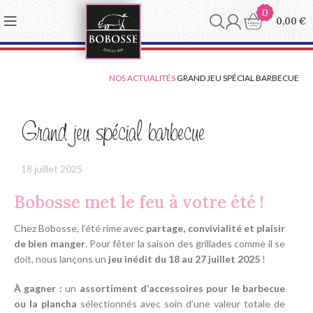
Panneau de gestion des cookies
0
0,00
€
NOS ACTUALITÉS
GRAND JEU SPÉCIAL BARBECUE
Grand jeu spécial barbecue
18 juillet 2025
Bobosse met le feu à votre été !
Chez Bobosse, l’été rime avec
partage, convivialité et plaisir
de bien manger
. Pour fêter la saison des grillades comme il se
doit, nous lançons un
jeu inédit du 18 au 27 juillet 2025
!
À gagner :
un
assortiment d’accessoires pour le barbecue
ou la plancha
sélectionnés avec soin d’une valeur totale de