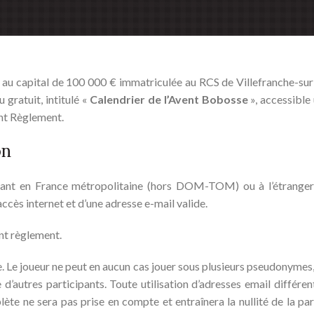
S au capital de 100 000 € immatriculée au RCS de Villefranche-su
gratuit, intitulé «
Calendrier de l’Avent Bobosse
», accessible
ent Règlement.
on
ant en France métropolitaine (hors DOM-TOM) ou à l’étranger (à
accès internet et d’une adresse e-mail valide.
ent règlement.
e. Le joueur ne peut en aucun cas jouer sous plusieurs pseudonymes,
e d’autres participants. Toute utilisation d’adresses email diffé
lète ne sera pas prise en compte et entraînera la nullité de la pa