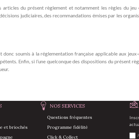
 articles du présent règlement et notamment les règles du jeu e
 décisions judiciaires, des recommandations émises par les organis
sont donc soumis à la réglementation française applicable aux jeux-
tents. Enfin, si l’une quelconque des dispositions du présent règlem
ueur.
S
NOS SERVICES
Questions fréquentes
Insc
actu
re et briochés
Programme fidélité
J
mpagne
Click & Collect