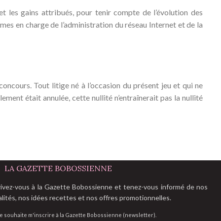
t les gains attribués, pour tenir compte de l’évolution des
mes en charge de l’administration du réseau Internet et de la
concours. Tout litige né à l’occasion du présent jeu et qui ne
ent était annulée, cette nullité n’entraînerait pas la nullité
LA GAZETTE BOBOSSIENNE
rivez-vous à la Gazette Bobossienne et tenez-vous informé de nos
alités, nos idées recettes et nos offres promotionnelles.
e souhaite m'inscrire à la Gazette Bobossienne (newsletter).