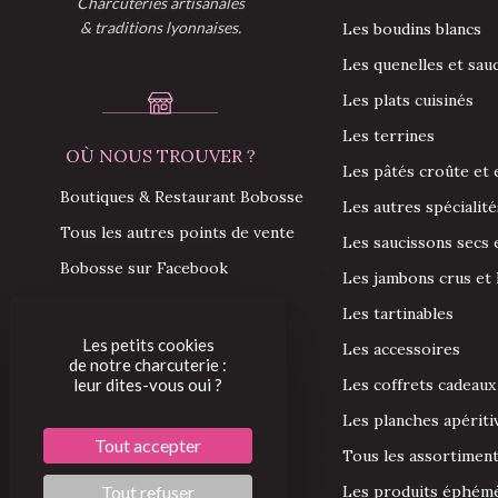
Charcuteries artisanales
& traditions lyonnaises.
Les boudins blancs
Les quenelles et sau
Les plats cuisinés
Les terrines
OÙ NOUS TROUVER ?
Les pâtés croûte et 
Boutiques & Restaurant Bobosse
Les autres spécialité
Tous les autres points de vente
Les saucissons secs 
Bobosse sur Facebook
Les jambons crus et
Bobosse sur Instagram
Les tartinables
Les petits cookies
Les accessoires
de notre charcuterie :
leur dites-vous oui ?
Les coffrets cadeaux
Les planches apériti
Tout accepter
Tous les assortimen
Tout refuser
Les produits éphém