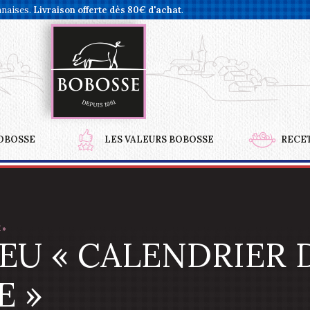
nnaises.
Livraison offerte dès 80€ d'achat
.
OBOSSE
LES VALEURS BOBOSSE
RECE
 »
EU « CALENDRIER D
E »