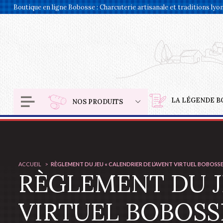
Panneau de gestion des cookies
Boutique en ligne Bobosse : Charcuterie artisanale et traditions lyo
LA LÉGENDE B
NOS PRODUITS
ACCUEIL
RÈGLEMENT DU JEU « CALENDRIER DE L’AVENT VIRTUEL BOBOSSE
RÈGLEMENT DU J
VIRTUEL BOBOSS