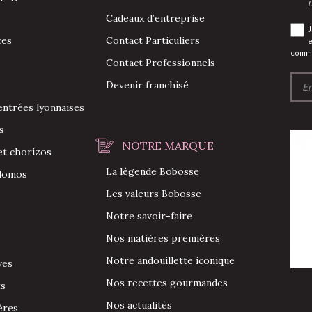
D
Cadeaux d’entreprise
J
ces
Contact Particuliers
commu
Contact Professionnels
Devenir franchisé
entrées lyonnaises
s
NOTRE MARQUE
et chorizos
La légende Bobosse
 lomos
Les valeurs Bobosse
Notre savoir-faire
Nos matières premières
Notre andouillette iconique
ves
Nos recettes gourmandes
ts
Nos actualités
ères